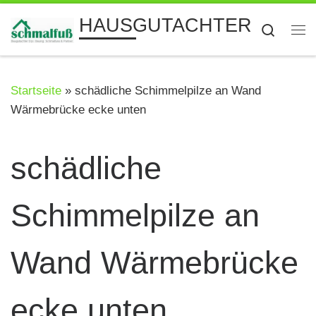
Zum Inhalt springen
HAUSGUTACHTER
Searc
Me
Startseite
»
schädliche Schimmelpilze an Wand
Wärmebrücke ecke unten
schädliche
Schimmelpilze an
Wand Wärmebrücke
ecke unten