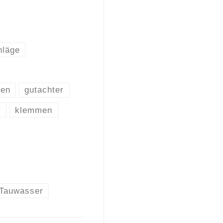
hläge
men
gutachter
r
klemmen
Tauwasser