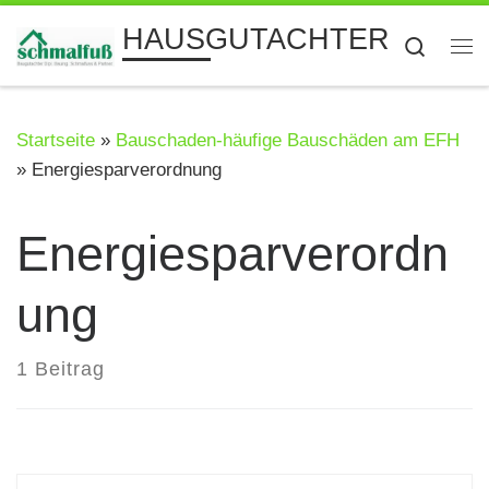
Zum Inhalt springen
HAUSGUTACHTER
Searc
Me
Startseite
»
Bauschaden-häufige Bauschäden am EFH
»
Energiesparverordnung
Energiesparverordn
ung
1 Beitrag