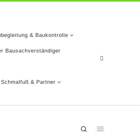
ubegleitung & Baukontrolle
er Bausachverständiger
 Schmalfuß & Partner
Search
Menü