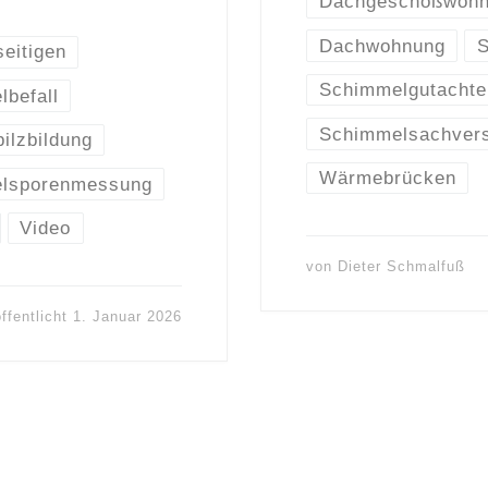
Dachgeschoßwoh
Dachwohnung
S
seitigen
Schimmelgutachte
befall
Schimmelsachvers
ilzbildung
Wärmebrücken
lsporenmessung
Video
von
Dieter Schmalfuß
ffentlicht
1. Januar 2026