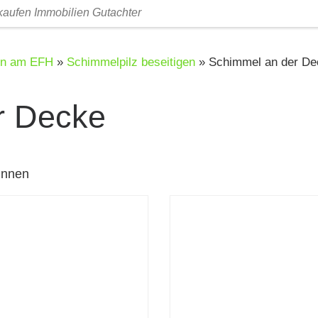
fen Immobilien Gutachter
en am EFH
»
Schimmelpilz beseitigen
»
Schimmel an der De
r Decke
innen