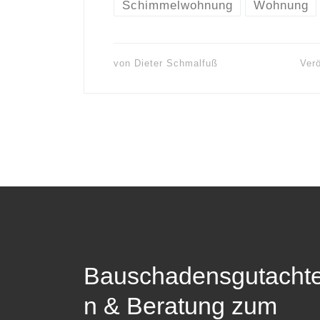
Schimmelwohnung
Wohnung
von
Dieter Schmalfuß
Verö
Bauschadensgutacht
n & Beratung zum