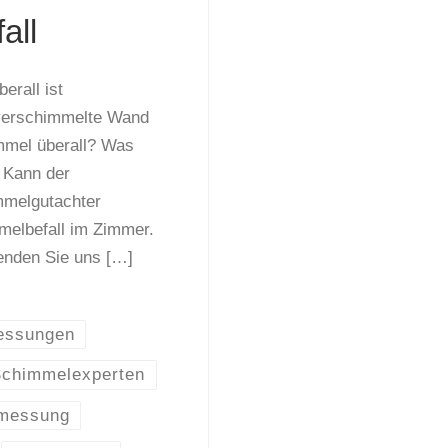
all
erall ist
 verschimmelte Wand
mmel überall? Was
 Kann der
mmelgutachter
melbefall im Zimmer.
senden Sie uns […]
essungen
Schimmelexperten
messung