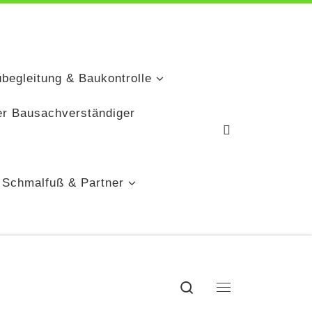
ubegleitung & Baukontrolle
er Bausachverständiger
 Schmalfuß & Partner
Search
Menü