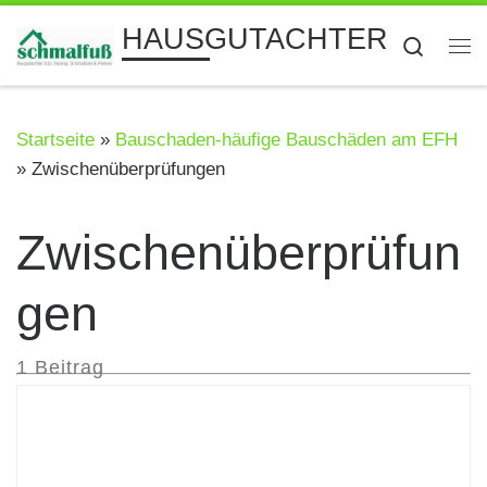
Zum Inhalt springen
HAUSGUTACHTER
Searc
Me
Startseite
»
Bauschaden-häufige Bauschäden am EFH
»
Zwischenüberprüfungen
Zwischenüberprüfun
gen
1 Beitrag