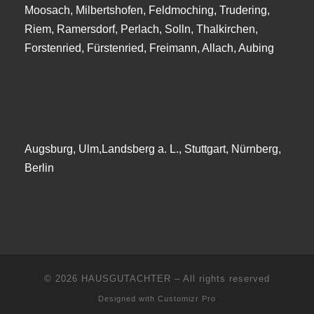
Moosach, Milbertshofen, Feldmoching, Trudering,
Riem, Ramersdorf, Perlach, Solln, Thalkirchen,
Forstenried, Fürstenried, Freimann, Allach, Aubing
Augsburg, Ulm,Landsberg a. L., Stuttgart, Nürnberg,
Berlin
© 2026
HAUSGUTACHTER
–
All rights reserved
Designed with
Customizr Pro